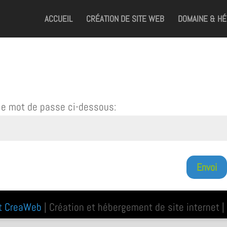
ACCUEIL
CRÉATION DE SITE WEB
DOMAINE & H
 le mot de passe ci-dessous:
Envoi
t CreaWeb
| Création et hébergement de site internet |