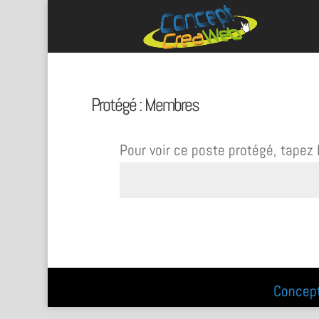
Protégé : Membres
Pour voir ce poste protégé, tapez
Concep